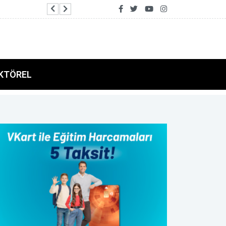
Bodrum Belediyesi'nin ilk emekli kafesi Pinaraltı
KTÖREL