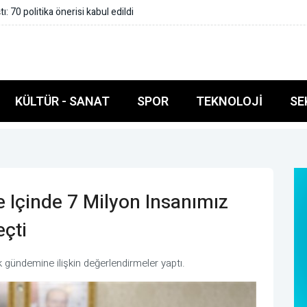
siz yüzme kursuyla hem yüzme öğreniyor hem sosyalleşiyor
KÜLTÜR - SANAT
SPOR
TEKNOLOJI
SE
 Içinde 7 Milyon Insanımız
çti
 gündemine ilişkin değerlendirmeler yaptı.