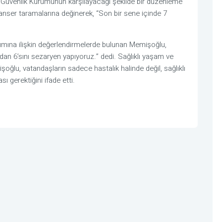
l Güvenlik Kurumunun karşılayacağı şekilde bir düzenleme
 kanser taramalarına değinerek, “Son bir sene içinde 7
anımına ilişkin değerlendirmelerde bulunan Memişoğlu,
an 6’sını sezaryen yapıyoruz.” dedi. Sağlıklı yaşam ve
ğlu, vatandaşların sadece hastalık halinde değil, sağlıklı
ı gerektiğini ifade etti.