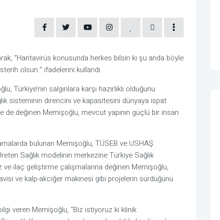
larak, “Hantavirüs konusunda herkes bilsin ki şu anda böyle
rih olsun.” ifadelerini kullandı.
, Türkiye’nin salgınlara karşı hazırlıklı olduğunu
ğlık sisteminin direncini ve kapasitesini dünyaya ispat
ne de değinen Memişoğlu, mevcut yapının güçlü bir insan
 açıklamalarda bulunan Memişoğlu, TÜSEB ve USHAŞ
“Üreten Sağlık modelinin merkezine Türkiye Sağlık
haz ve ilaç geliştirme çalışmalarına değinen Memişoğlu,
visi ve kalp-akciğer makinesi gibi projelerin sürdüğünü
 bilgi veren Memişoğlu, “Biz istiyoruz ki klinik