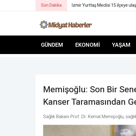
Son Dakika
Diyarbakır’da kadınlar ücret
GÜNDEM
EKONOMI
YAŞAM
Memişoğlu: Son Bir Sene
Kanser Taramasından Ge
Sağlık Bakanı Prof. Dr. Kemal Memişoğlu, sağlık