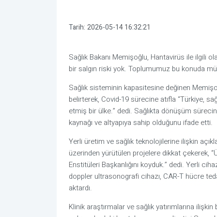
Tarih:
2026-05-14 16:32:21
Sağlık Bakanı Memişoğlu, Hantavirüs ile ilgili o
bir salgın riski yok. Toplumumuz bu konuda müste
Sağlık sisteminin kapasitesine değinen Memişoğlu
belirterek, Covid-19 sürecine atıfla “Türkiye, sa
etmiş bir ülke.” dedi. Sağlıkta dönüşüm süreci
kaynağı ve altyapıya sahip olduğunu ifade etti.
Yerli üretim ve sağlık teknolojilerine ilişkin
üzerinden yürütülen projelere dikkat çekerek, 
Enstitüleri Başkanlığını koyduk.” dedi. Yerli ci
doppler ultrasonografi cihazı, CAR-T hücre teda
aktardı.
Klinik araştırmalar ve sağlık yatırımlarına ilişkin