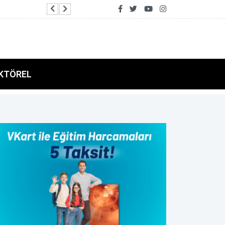
İzmir İtfaiyesi’ne 13,5 milyon euro’luk tekno
KTÖREL