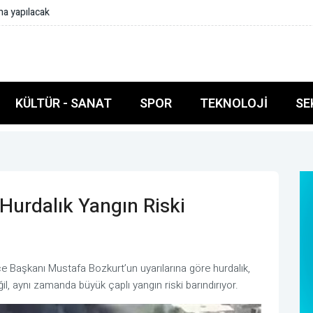
a yapılacak
KÜLTÜR - SANAT
SPOR
TEKNOLOJI
SE
Hurdalık Yangın Riski
lçe Başkanı Mustafa Bozkurt’un uyarılarına göre hurdalık,
ğil, aynı zamanda büyük çaplı yangın riski barındırıyor.