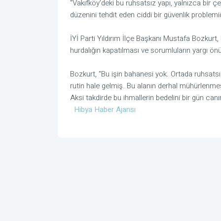
“Vakıfköy’deki bu ruhsatsız yapı, yalnızca bir çe
düzenini tehdit eden ciddi bir güvenlik problemidi
İYİ Parti Yıldırım İlçe Başkanı Mustafa Bozkurt
hurdalığın kapatılması ve sorumluların yargı önü
Bozkurt, “Bu işin bahanesi yok. Ortada ruhsatsız b
rutin hale gelmiş. Bu alanın derhal mühürlenm
Aksi takdirde bu ihmallerin bedelini bir gün canı
Hibya Haber Ajansı