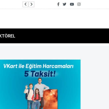
Bursa Büyükşehir'in mobil afet araçlarında son
KTÖREL