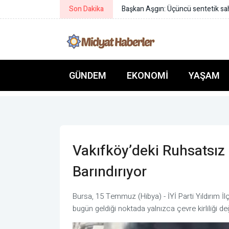
Son Dakika
Başkan Aşgın: Üçüncü sentetik sah
GÜNDEM
EKONOMI
YAŞAM
Vakıfköy’deki Ruhsatsız 
Barındırıyor
Bursa, 15 Temmuz (Hibya) - İYİ Parti Yıldırım İ
bugün geldiği noktada yalnızca çevre kirliliği de