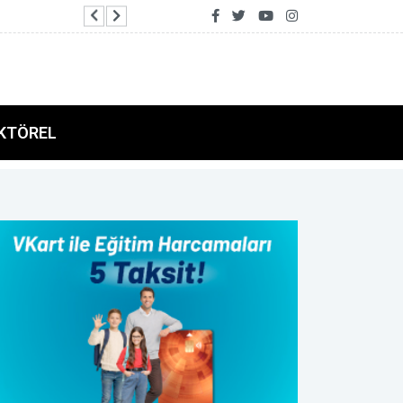
AFAD ile Gaziantep Büyükşehir Belediyesi ara
KTÖREL