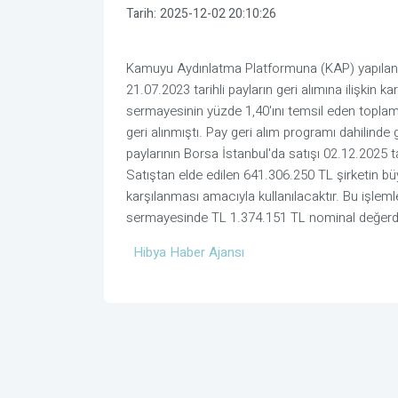
Tarih:
2025-12-02 20:10:26
Kamuyu Aydınlatma Platformuna (KAP) yapılan 
21.07.2023 tarihli payların geri alımına ilişkin
sermayesinin yüzde 1,40'ını temsil eden topla
geri alınmıştı. Pay geri alım programı dahilind
paylarının Borsa İstanbul'da satışı 02.12.2025 ta
Satıştan elde edilen 641.306.250 TL şirketin bü
karşılanması amacıyla kullanılacaktır. Bu işleml
sermayesinde TL 1.374.151 TL nominal değerde ge
Hibya Haber Ajansı