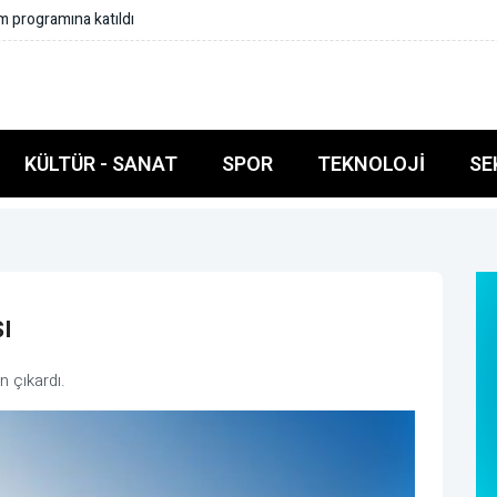
Başkanı Yazıcıoğlu ilk sırada yer aldı
KÜLTÜR - SANAT
SPOR
TEKNOLOJI
SE
ı
n çıkardı.