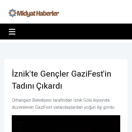
İznik'te Gençler GaziFest'in
Tadını Çıkardı
Orhangazi Belediyesi tarafından İznik Gölü kıyısında
düzenlenen GaziFest vatandaşlardan yoğun ilgi gördü.