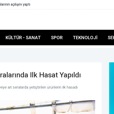
de müstesna bir yeri var
KÜLTÜR - SANAT
SPOR
TEKNOLOJI
SE
alarında Ilk Hasat Yapıldı
eye ait seralarda yetiştirilen ürünlerin ilk hasadı