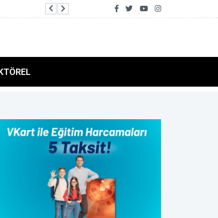
Bodrum Belediyesi'nin ilk emekli kafesi Pinaraltı
KTÖREL