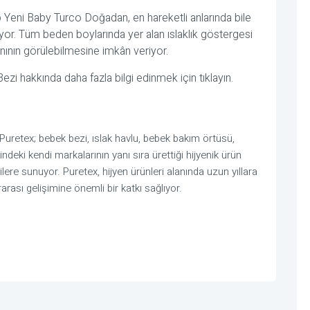
 Yeni Baby Turco Doğadan, en hareketli anlarında bile
r. Tüm beden boylarında yer alan ıslaklık göstergesi
nının görülebilmesine imkân veriyor.
 hakkında daha fazla bilgi edinmek için tıklayın.
uretex; bebek bezi, ıslak havlu, bebek bakım örtüsü,
deki kendi markalarının yanı sıra ürettiği hijyenik ürün
ere sunuyor. Puretex, hijyen ürünleri alanında uzun yıllara
rası gelişimine önemli bir katkı sağlıyor.