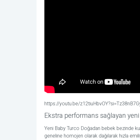
https://youtu.be/z12tiuHbvOY?si=Tz38nB7G
Ekstra performans sağlayan yeni
Yeni Baby Turco Doğadan bebek bezinde kulla
geneline homojen olarak dağılarak hızla emil