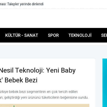
n 300 öğrenciye eğitim
KÜLTÜR - SANAT
SPOR
TEKNOLOJI
SE
esil Teknoloji: Yeni Baby
' Bebek Bezi
ürkiye bebek bezi segmentinin en çok tercih edilen
 geliştirdiği yeni ürününü tüketicilerin beğenisine sundu.