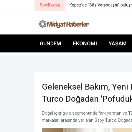
Son Dakika
İzmir’de yaz spor okullarında 8 bi
GÜNDEM
EKONOMI
YAŞAM
Geleneksel Bakım, Yeni N
Turco Doğadan 'Pofuduk
Doğal içeriğiyle segmentinde fark yaratan ve T
markaları arasında yer alan Baby Turco Doğadan,