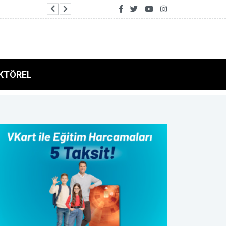
Kepez'de 500 çocuğa Sünnet Şöleni
KTÖREL