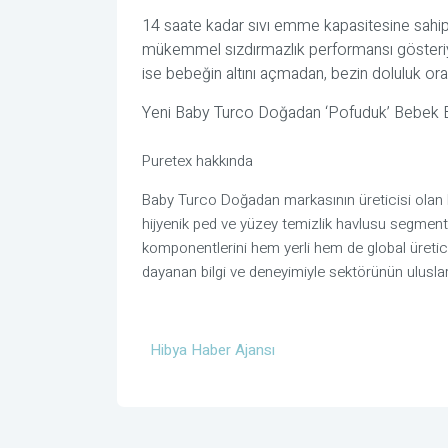
14 saate kadar sıvı emme kapasitesine sahip
mükemmel sızdırmazlık performansı gösteriyo
ise bebeğin altını açmadan, bezin doluluk ora
Yeni Baby Turco Doğadan ‘Pofuduk’ Bebek Bezi
Puretex hakkında
Baby Turco Doğadan markasının üreticisi olan P
hijyenik ped ve yüzey temizlik havlusu segmentin
komponentlerini hem yerli hem de global üreticil
dayanan bilgi ve deneyimiyle sektörünün uluslara
Hibya Haber Ajansı