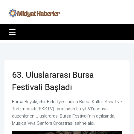
63. Uluslararası Bursa
Festivali Başladı
Bursa Büyükşehir Belediyesi adına Bursa Kültür Sanat ve
Turizm Vakfı (BKSTV) tarafından bu yıl 63’üncüsü
düzenlenen Uluslararası Bursa Festivali'nin açılışında,
Musica Viva Senfoni Orkestrası sahne aldı.